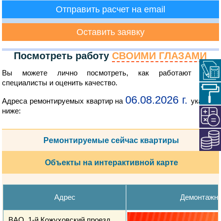
Отправить расчет на email
Оставить заявку
Посмотреть работу
СВОИМИ ГЛАЗАМИ
Вы можете лично посмотреть, как работают наши
специалисты и оценить качество.
06.08.2026 г.
Адреса ремонтируемых квартир на
указаны
ниже:
Ремонтируемые сейчас квартиры
Объекты на интерактивной карте
Адрес
Демонтажн
ВАО, 1-й Кожуховский проезд,