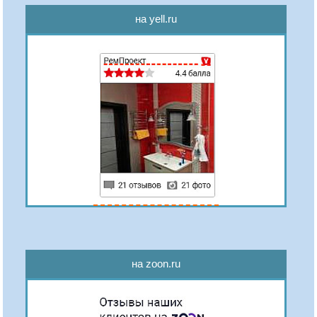
на yell.ru
на zoon.ru