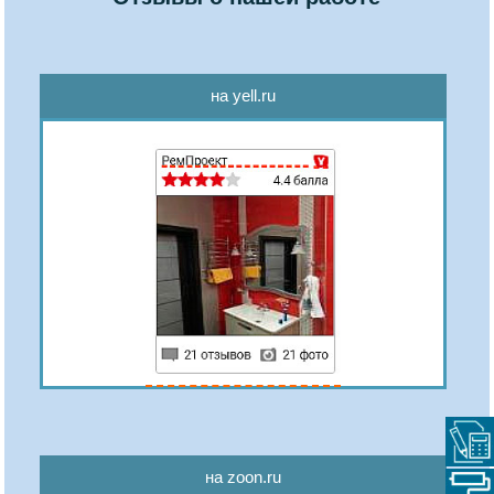
на yell.ru
на zoon.ru