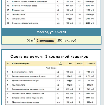
Москва, ул. Окская
2
58 м
2 комнатная
290 тыс. руб