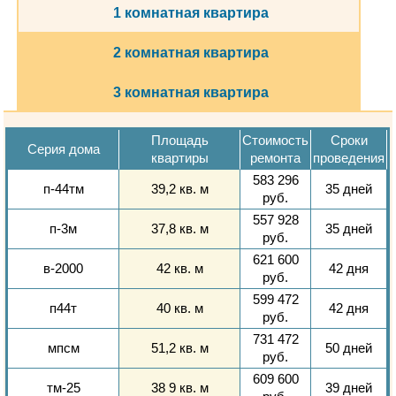
1 комнатная квартира
2 комнатная квартира
3 комнатная квартира
Площадь
Стоимость
Сроки
Серия дома
квартиры
ремонта
проведения
583 296
п-44тм
39,2 кв. м
35 дней
руб.
557 928
п-3м
37,8 кв. м
35 дней
руб.
621 600
в-2000
42 кв. м
42 дня
руб.
599 472
п44т
40 кв. м
42 дня
руб.
731 472
мпсм
51,2 кв. м
50 дней
руб.
609 600
тм-25
38 9 кв. м
39 дней