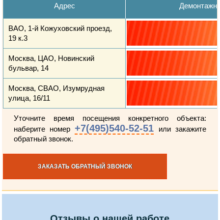
Адрес
Демонтажн
ВАО, 1-й Кожуховский проезд,
19 к.3
Москва, ЦАО, Новинский
бульвар, 14
Москва, СВАО, Изумрудная
улица, 16/11
Уточните время посещения конкретного объекта:
+7(495)540-52-51
наберите номер
или закажите
обратный звонок.
ЗАКАЗАТЬ ОБРАТНЫЙ ЗВОНОК
Отзывы о нашей работе