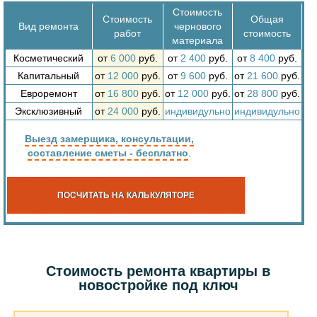
Стоимость
Стоимость
Общая
Вид ремонта
чернового
работ
стоимость
материала
Косметический
от
6 000
руб.
от
2 400
руб.
от
8 400
руб.
Капитальный
от
12 000
руб.
от
9 600
руб.
от
21 600
руб.
Евроремонт
от
16 800
руб.
от
12 000
руб.
от
28 800
руб.
Эксклюзивный
от
24 000
руб.
индивидульно
индивидульно
Выезд замерщика, консультации,
составление сметы - бесплатно
.
ПОСЧИТАТЬ НА КАЛЬКУЛЯТОРЕ
Стоимость ремонта квартиры в
новостройке под ключ