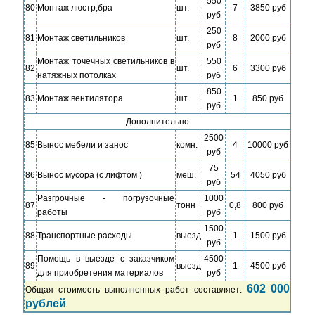
550
80
Монтаж люстр,бра
шт.
7
3850 руб
руб
250
81
Монтаж светильников
шт.
8
2000 руб
руб
Монтаж точечных светильников в
550
82
шт.
6
3300 руб
натяжных потолках
руб
850
83
Монтаж вентилятора
шт.
1
850 руб
руб
Дополнительно
2500
85
Вынос мебели и занос
комн.
4
10000 руб
руб
75
86
Вынос мусора (с лифтом )
меш.
54
4050 руб
руб
Разгрочные - погрузочные
1000
87
тонн
0,8
800 руб
работы
руб
1500
88
Транспортные расходы
выезд
1
1500 руб
руб
Помощь в выезде с заказчиком
4500
89
выезд
1
4500 руб
для приобретения материалов
руб
602 000
Общая стоимость выполненных работ составляет:
рублей