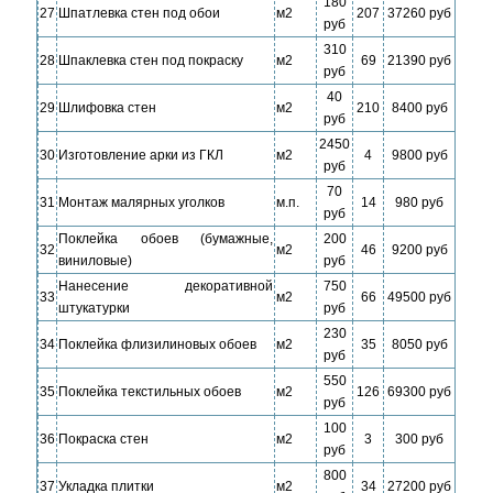
180
27
Шпатлевка стен под обои
м2
207
37260 руб
руб
310
28
Шпаклевка стен под покраску
м2
69
21390 руб
руб
40
29
Шлифовка стен
м2
210
8400 руб
руб
2450
30
Изготовление арки из ГКЛ
м2
4
9800 руб
руб
70
31
Монтаж малярных уголков
м.п.
14
980 руб
руб
Поклейка обоев (бумажные,
200
32
м2
46
9200 руб
виниловые)
руб
Нанесение декоративной
750
33
м2
66
49500 руб
штукатурки
руб
230
34
Поклейка флизилиновых обоев
м2
35
8050 руб
руб
550
35
Поклейка текстильных обоев
м2
126
69300 руб
руб
100
36
Покраска стен
м2
3
300 руб
руб
800
37
Укладка плитки
м2
34
27200 руб