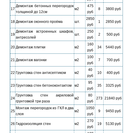
Демонтаж бетонных перегородок
475
17
м2
8
3800 руб
толщиной до 12см
руб
2850
18
Демонтаж оконного проёма
шт.
1
2850 руб
руб
Демонтаж встроенных шкафов,
250
19
шт.
2
500 руб
антресолей
руб
160
20
Демонтаж плитки
м2
34
5440 руб
руб
100
21
Демонтаж вагонки
м2
7
700 руб
руб
40
22
Грунтовка стен антисептиком
м2
10
400 руб
руб
95
23
Грунтовка стен бетоноконтактом
м2
35
3325 руб
руб
Грунтовка стен акриловой
80
24
м2
273
21840 руб
грунтовкой три раза
руб
Монтаж перегородок из ГКЛ в два
1050
25
м2
9
9450 руб
слоя
руб
270
26
Гидроизоляция стен
м2
19
5130 руб
руб