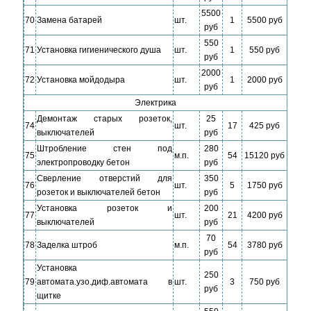
5500
70
Замена батарей
шт.
1
5500 руб
руб
550
71
Установка гигиенического душа
шт.
1
550 руб
руб
2000
72
Установка мойдодыра
шт.
1
2000 руб
руб
Электрика
Демонтаж старых розеток,
25
74
шт.
17
425 руб
выключателей
руб
Штробление стен под
280
75
м.п.
54
15120 руб
электропроводку бетон
руб
Сверление отверстий для
350
76
шт.
5
1750 руб
розеток и выключателей бетон
руб
Установка розеток и
200
77
шт.
21
4200 руб
выключателей
руб
70
78
Заделка штроб
м.п.
54
3780 руб
руб
Установка
250
79
автомата.узо.диф.автомата в
шт.
3
750 руб
руб
щитке