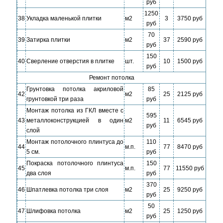
руб
1250
38
Укладка маленькой плитки
м2
3
3750 руб
руб
70
39
Затирка плитки
м2
37
2590 руб
руб
150
40
Сверление отверстия в плитке
шт.
10
1500 руб
руб
Ремонт потолка
Грунтовка потолка акриловой
85
42
м2
25
2125 руб
грунтовкой три раза
руб
Монтаж потолка из ГКЛ вместе с
595
43
металлоконструкцией в один
м2
11
6545 руб
руб
слой
Монтаж потолочного плинтуса до
110
44
м.п.
77
8470 руб
5 см.
руб
Покраска потолочного плинтуса
150
45
м.п.
77
11550 руб
два слоя
руб
370
46
Шпатлевка потолка три слоя
м2
25
9250 руб
руб
50
47
Шлифовка потолка
м2
25
1250 руб
руб