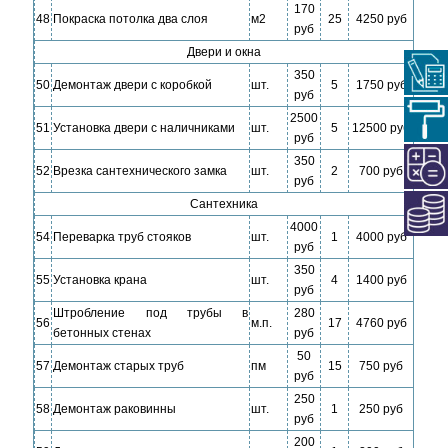
170
48
Покраска потолка два слоя
м2
25
4250 руб
руб
Двери и окна
350
50
Демонтаж двери с коробкой
шт.
5
1750 руб
руб
2500
51
Установка двери с наличниками
шт.
5
12500 руб
руб
350
52
Врезка сантехнического замка
шт.
2
700 руб
руб
Сантехника
4000
54
Переварка труб стояков
шт.
1
4000 руб
руб
350
55
Установка крана
шт.
4
1400 руб
руб
Штробление под трубы в
280
56
м.п.
17
4760 руб
бетонных стенах
руб
50
57
Демонтаж старых труб
пм
15
750 руб
руб
250
58
Демонтаж раковинны
шт.
1
250 руб
руб
200