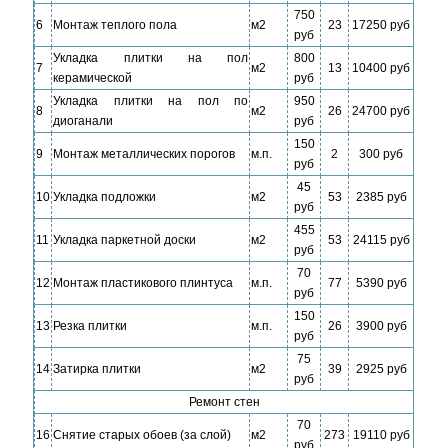
750
6
Монтаж теплого пола
м2
23
17250 руб
руб
Укладка плитки на пол
800
7
м2
13
10400 руб
керамической
руб
Укладка плитки на пол по
950
8
м2
26
24700 руб
диоганали
руб
150
9
Монтаж металлических порогов
м.п.
2
300 руб
руб
45
10
Укладка подложки
м2
53
2385 руб
руб
455
11
Укладка паркетной доски
м2
53
24115 руб
руб
70
12
Монтаж пластикового плинтуса
м.п.
77
5390 руб
руб
150
13
Резка плитки
м.п.
26
3900 руб
руб
75
14
Затирка плитки
м2
39
2925 руб
руб
Ремонт стен
70
16
Снятие старых обоев (за слой)
м2
273
19110 руб
руб