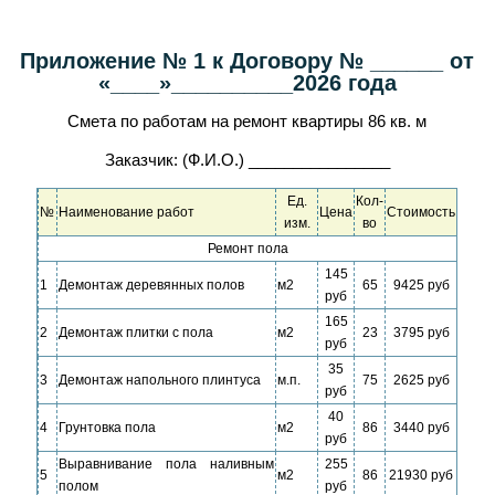
Приложение № 1 к Договору № ______ от
«____»__________2026 года
Смета по работам на ремонт квартиры 86 кв. м
Заказчик: (Ф.И.О.) ________________
Ед.
Кол-
№
Наименование работ
Цена
Стоимость
изм.
во
Ремонт пола
145
1
Демонтаж деревянных полов
м2
65
9425 руб
руб
165
2
Демонтаж плитки с пола
м2
23
3795 руб
руб
35
3
Демонтаж напольного плинтуса
м.п.
75
2625 руб
руб
40
4
Грунтовка пола
м2
86
3440 руб
руб
Выравнивание пола наливным
255
5
м2
86
21930 руб
полом
руб