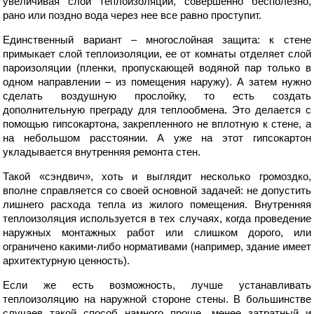
увеличивая слой теплоизоляции, совершенно бесполезно,
рано или поздно вода через нее все равно проступит.
Единственный вариант – многослойная защита: к стене
примыкает слой теплоизоляции, ее от комнаты отделяет слой
пароизоляции (пленки, пропускающей водяной пар только в
одном направлении – из помещения наружу). А затем нужно
сделать воздушную прослойку, то есть создать
дополнительную преграду для теплообмена. Это делается с
помощью гипсокартона, закрепленного не вплотную к стене, а
на небольшом расстоянии. А уже на этот гипсокартон
укладывается внутренняя ремонта стен.
Такой «сэндвич», хоть и выглядит несколько громоздко,
вполне справляется со своей основной задачей: не допустить
лишнего расхода тепла из жилого помещения. Внутренняя
теплоизоляция используется в тех случаях, когда проведение
наружных монтажных работ или слишком дорого, или
ограничено какими-либо нормативами (например, здание имеет
архитектурную ценность).
Если же есть возможность, лучше устанавливать
теплоизоляцию на наружной стороне стены. В большинстве
случаев такой способ намного проще, менее затратный и