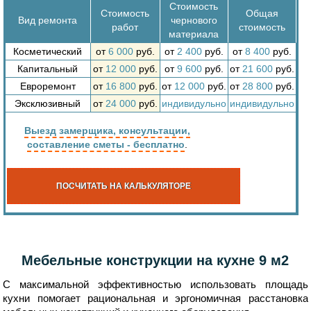
Стоимость
Стоимость
Общая
Вид ремонта
чернового
работ
стоимость
материала
Косметический
от
6 000
руб.
от
2 400
руб.
от
8 400
руб.
Капитальный
от
12 000
руб.
от
9 600
руб.
от
21 600
руб.
Евроремонт
от
16 800
руб.
от
12 000
руб.
от
28 800
руб.
Эксклюзивный
от
24 000
руб.
индивидульно
индивидульно
Выезд замерщика, консультации,
составление сметы - бесплатно
.
ПОСЧИТАТЬ НА КАЛЬКУЛЯТОРЕ
Мебельные конструкции на кухне 9 м2
С максимальной эффективностью использовать площадь
кухни помогает рациональная и эргономичная расстановка