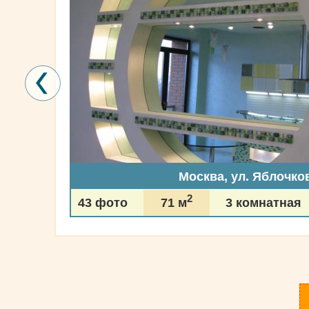
Москва, ул. Яблочко
2
43 фото
71 м
3 комнатная