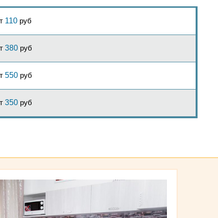
от
110
руб
т
380
руб
т
550
руб
т
350
руб