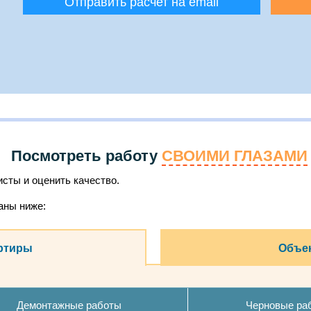
Отправить расчет на email
Посмотреть работу
СВОИМИ ГЛАЗАМИ
сты и оценить качество.
аны ниже:
ртиры
Объек
Демонтажные работы
Черновые ра