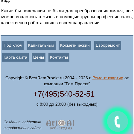
вид.
Какие бы пожелания не были для преобразования жилья, все
можно воплотить в жизнь с помощью группы профессионалов,
качественно работающих в своем направлении.
Под ключ
Капитальный
Косметический
Евроремонт
Карта сайта
Цены
Контакты
Copyright © BestRemProekt.ru 2004 - 2026 г.
Ремонт квартир
от
компании "Рем Проект"
+7(495)540-52-51
с 8:00 до 20:00 (без выходных)
Создание, поддержка
и продвижение сайта