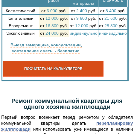
работ
стоимость
материала
Косметический
от
6 000
руб.
от
2 400
руб.
от
8 400
руб.
Капитальный
от
12 000
руб.
от
9 600
руб.
от
21 600
руб.
Евроремонт
от
16 800
руб.
от
12 000
руб.
от
28 800
руб.
Эксклюзивный
от
24 000
руб.
индивидульно
индивидульно
Выезд замерщика, консультации,
составление сметы - бесплатно
.
ПОСЧИТАТЬ НА КАЛЬКУЛЯТОРЕ
Ремонт коммунальной квартиры для
одного хозяина жилплощади
Первый вопрос возникает перед ремонтом у обладателя
коммунальной квартиры: делать
перепланировку
жилплощади
или использовать уже имеющееся в наличии