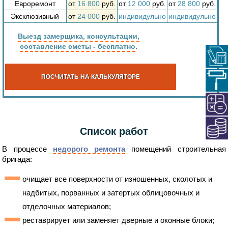
Евроремонт
от
16 800
руб.
от
12 000
руб.
от
28 800
руб.
Эксклюзивный
от
24 000
руб.
индивидульно
индивидульно
Выезд замерщика, консультации,
составление сметы - бесплатно
.
ПОСЧИТАТЬ НА КАЛЬКУЛЯТОРЕ
Список работ
В процессе
недорого ремонта
помещений строительная
бригада:
очищает все поверхности от изношенных, сколотых и
надбитых, порванных и затертых облицовочных и
отделочных материалов;
реставрирует или заменяет дверные и оконные блоки;