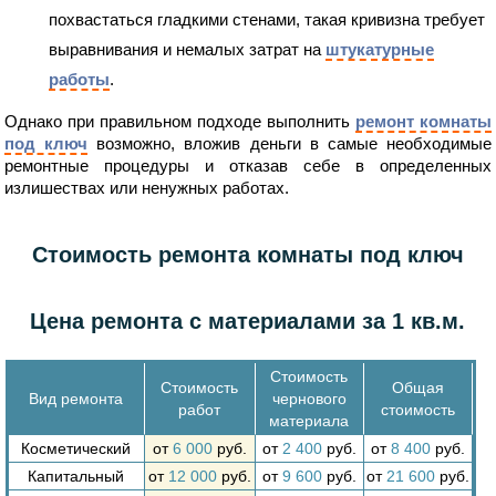
похвастаться гладкими стенами, такая кривизна требует
выравнивания и немалых затрат на
штукатурные
работы
.
Однако при правильном подходе выполнить
ремонт комнаты
под ключ
возможно, вложив деньги в самые необходимые
ремонтные процедуры и отказав себе в определенных
излишествах или ненужных работах.
Стоимость ремонта комнаты под ключ
Цена ремонта с материалами за 1 кв.м.
Стоимость
Стоимость
Общая
Вид ремонта
чернового
работ
стоимость
материала
Косметический
от
6 000
руб.
от
2 400
руб.
от
8 400
руб.
Капитальный
от
12 000
руб.
от
9 600
руб.
от
21 600
руб.