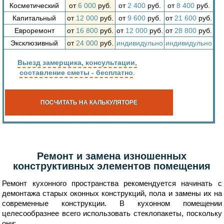
Косметический
от
6 000
руб.
от
2 400
руб.
от
8 400
руб.
Капитальный
от
12 000
руб.
от
9 600
руб.
от
21 600
руб.
Евроремонт
от
16 800
руб.
от
12 000
руб.
от
28 800
руб.
Эксклюзивный
от
24 000
руб.
индивидульно
индивидульно
Выезд замерщика, консультации,
составление сметы - бесплатно
.
ПОСЧИТАТЬ НА КАЛЬКУЛЯТОРЕ
Ремонт и замена изношенных
конструктивных элементов помещения
Ремонт кухонного пространства рекомендуется начинать с
демонтажа старых оконных конструкций, пола и замены их на
современные конструкции. В кухонном помещении
целесообразнее всего использовать стеклопакеты, поскольку
они: