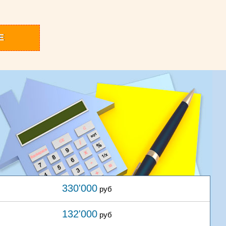
Е
330'000
руб
132'000
руб