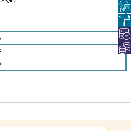
а студия
б
б
б