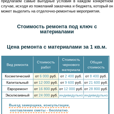
предлагаем самые выгодные условия в каждом конкретном
случае, исходя из пожеланий заказчика и бюджета, который он
может выделить на отделочно-ремонтные мероприятия.
Стоимость ремонта под ключ с
материалами
Цена ремонта с материалами за 1 кв.м.
Стоимость
Стоимость
Общая
Вид ремонта
чернового
работ
стоимость
материала
Косметический
от
6 000
руб.
от
2 400
руб.
от
8 400
руб.
Капитальный
от
12 000
руб.
от
9 600
руб.
от
21 600
руб.
Евроремонт
от
16 800
руб.
от
12 000
руб.
от
28 800
руб.
Эксклюзивный
от
24 000
руб.
индивидульно
индивидульно
Выезд замерщика, консультации,
составление сметы - бесплатно
.