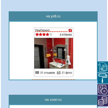
на yell.ru
на zoon.ru