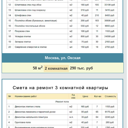
Москва, ул. Окская
2
58 м
2 комнатная
290 тыс. руб