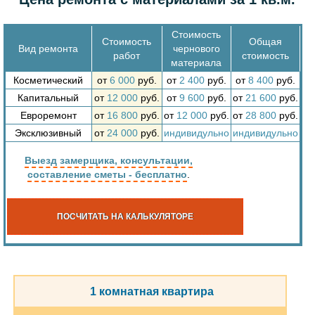
Стоимость
Стоимость
Общая
Вид ремонта
чернового
работ
стоимость
материала
Косметический
от
6 000
руб.
от
2 400
руб.
от
8 400
руб.
Капитальный
от
12 000
руб.
от
9 600
руб.
от
21 600
руб.
Евроремонт
от
16 800
руб.
от
12 000
руб.
от
28 800
руб.
Эксклюзивный
от
24 000
руб.
индивидульно
индивидульно
Выезд замерщика, консультации,
составление сметы - бесплатно
.
ПОСЧИТАТЬ НА КАЛЬКУЛЯТОРЕ
1 комнатная квартира