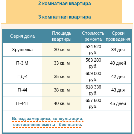
2 комнатная квартира
3 комнатная квартира
Площадь
Стоимость
Сроки
Серия дома
квартиры
ремонта
проведения
524 520
Хрущевка
30 кв. м
34 дня
руб.
563 280
П-3 М
33 кв. м
40 дней
руб.
609 000
ПД-4
35 кв. м
42 дня
руб.
618 336
П-44
38 кв. м
43 дня
руб.
657 600
П-44Т
40 кв. м
45 дней
руб.
Выезд замерщика, консультации,
.
составление сметы - бесплатно