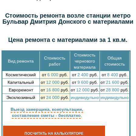
Стоимость ремонта возле станции метро
Бульвар Дмитрия Донского с материалами
Цена ремонта с материалами за 1 кв.м.
Стоимость
Стоимость
Общая
Вид ремонта
чернового
работ
стоимость
материала
Косметический
от
6 000
руб.
от
2 400
руб.
от
8 400
руб.
Капитальный
от
12 000
руб.
от
9 600
руб.
от
21 600
руб.
Евроремонт
от
16 800
руб.
от
12 000
руб.
от
28 800
руб.
Эксклюзивный
от
24 000
руб.
индивидульно
индивидульно
Выезд замерщика, консультации,
составление сметы - бесплатно
.
ПОСЧИТАТЬ НА КАЛЬКУЛЯТОРЕ