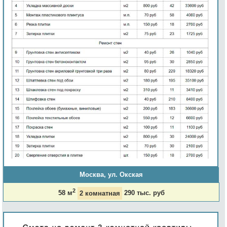
Москва, ул. Окская
2
58 м
2 комнатная
290 тыс. руб