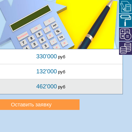
330'000
руб
132'000
руб
462'000
руб
Оставить заявку