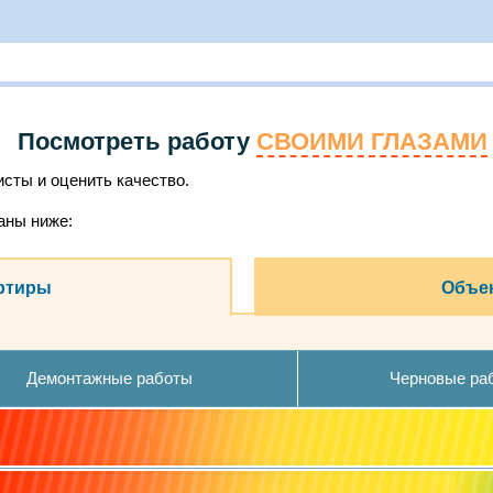
Посмотреть работу
СВОИМИ ГЛАЗАМИ
сты и оценить качество.
аны ниже:
ртиры
Объек
Демонтажные работы
Черновые ра