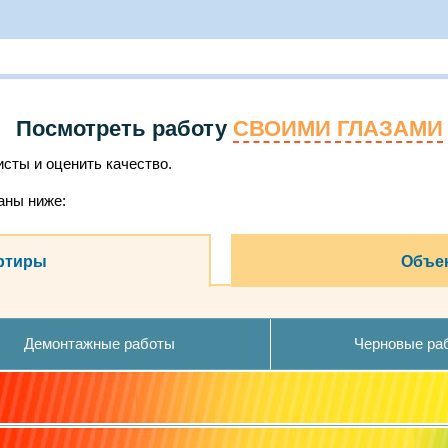
Посмотреть работу
СВОИМИ ГЛАЗАМИ
сты и оценить качество.
аны ниже:
ртиры
Объек
Демонтажные работы
Черновые ра