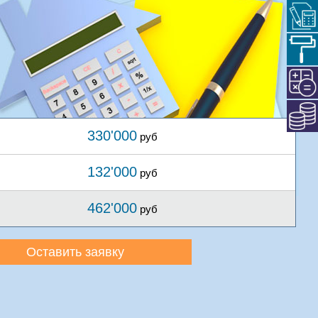
330'000
руб
132'000
руб
462'000
руб
Оставить заявку