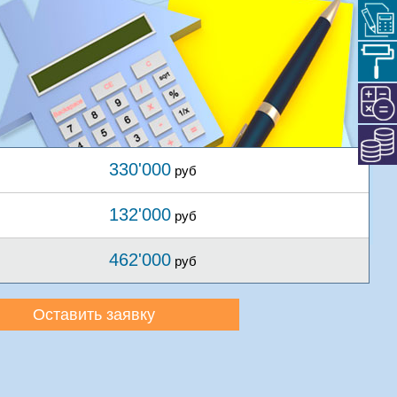
330'000
руб
132'000
руб
462'000
руб
Оставить заявку