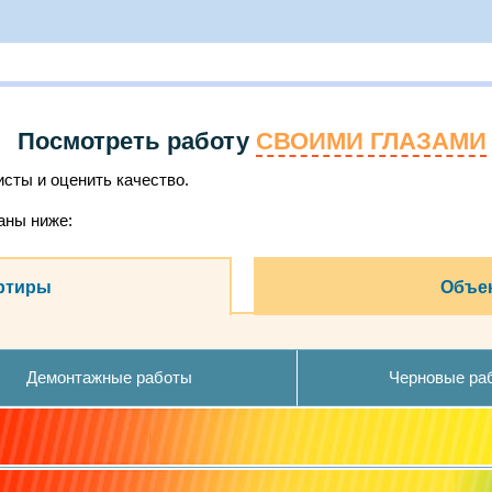
Посмотреть работу
СВОИМИ ГЛАЗАМИ
сты и оценить качество.
аны ниже:
ртиры
Объек
Демонтажные работы
Черновые ра