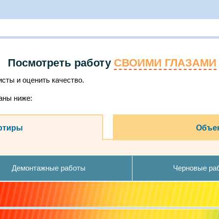
Посмотреть работу
СВОИМИ ГЛАЗАМИ
сты и оценить качество.
аны ниже:
ртиры
Объек
Демонтажные работы
Черновые ра