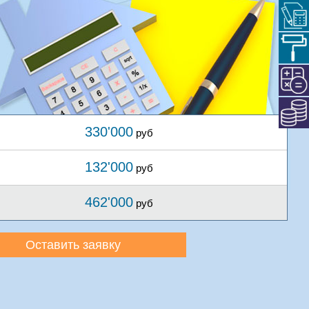
330'000
руб
132'000
руб
462'000
руб
Оставить заявку