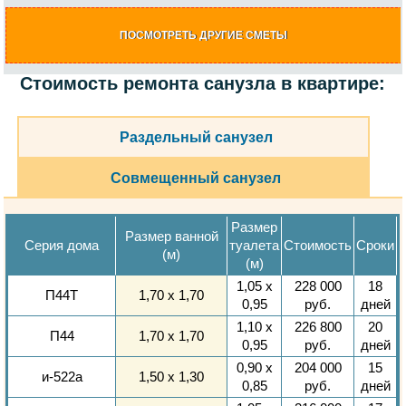
ПОСМОТРЕТЬ ДРУГИЕ СМЕТЫ
Стоимость ремонта санузла в квартире:
Раздельный санузел
Совмещенный санузел
Размер
Размер ванной
Серия дома
туалета
Стоимость
Сроки
(м)
(м)
1,05 х
228 000
18
П44Т
1,70 х 1,70
0,95
руб.
дней
1,10 х
226 800
20
П44
1,70 х 1,70
0,95
руб.
дней
0,90 х
204 000
15
и-522а
1,50 х 1,30
0,85
руб.
дней