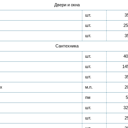
Двери и окна
шт.
3
шт.
25
шт.
3
Сантехника
шт.
40
шт.
14
шт.
3
ах
м.п.
2
пм
5
шт.
32
шт.
2