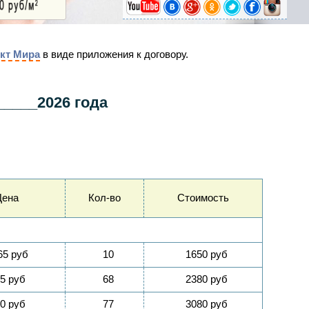
ект Мира
в виде приложения к договору.
_____2026 года
Цена
Кол-во
Стоимость
65 руб
10
1650 руб
5 руб
68
2380 руб
0 руб
77
3080 руб