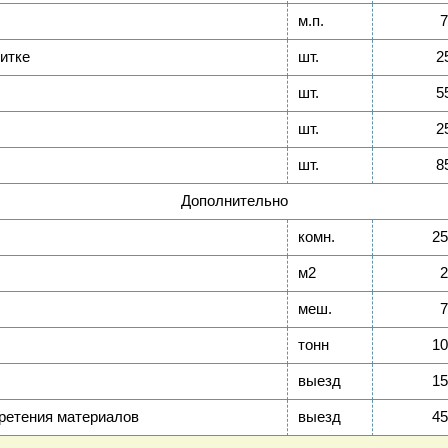
м.п.
7
итке
шт.
2
шт.
5
шт.
2
шт.
8
Дополнительно
комн.
25
м2
2
меш.
7
тонн
10
выезд
15
ретения материалов
выезд
45