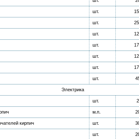
шт.
2
шт.
15
шт.
25
шт.
12
шт.
17
шт.
12
шт.
17
шт.
4
Электрика
шт.
2
рпич
м.п.
2
ючателей кирпич
шт.
3
шт.
2