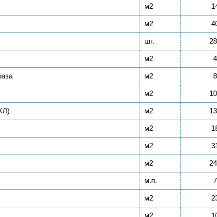
м2
1
м2
4
шт.
28
м2
4
раза
м2
8
м2
10
КЛ)
м2
13
м2
1
м2
3
м2
24
м.п.
7
м2
2
м2
1