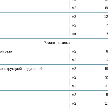
м2
8
м2
12
м2
7
шт.
1
Ремонт потолка
ри раза
м2
8
м2
1
конструкцией в один слой
м2
5
м2
3
м2
3
м2
5
м2
1