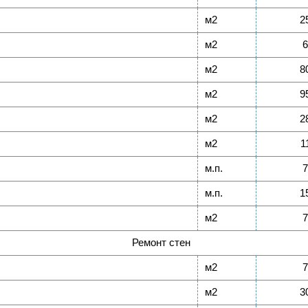
м2
2
м2
6
м2
8
м2
9
м2
2
м2
1
м.п.
7
м.п.
1
м2
7
Ремонт стен
м2
7
м2
3