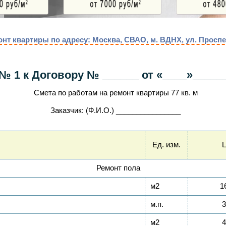
онт квартиры по адресу: Москва, СВАО, м. ВДНХ, ул. Просп
 1 к Договору № ______ от «____»_____
Смета по работам на ремонт квартиры 77 кв. м
Заказчик: (Ф.И.О.) ________________
Ед. изм.
Ремонт пола
м2
1
м.п.
3
м2
4