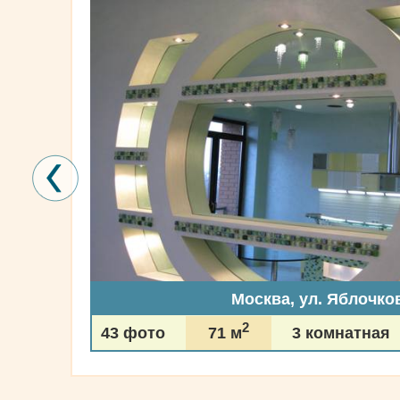
Москва, ул. Яблочко
2
43 фото
71 м
3 комнатная