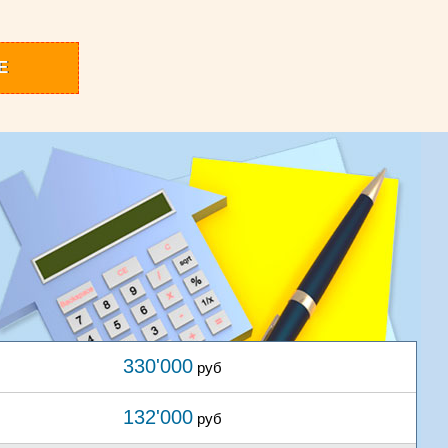
Е
330'000
руб
132'000
руб