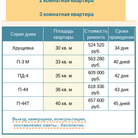
2 комнатная квартира
3 комнатная квартира
Площадь
Стоимость
Сроки
Серия дома
квартиры
ремонта
проведения
524 520
Хрущевка
30 кв. м
34 дня
руб.
563 280
П-3 М
33 кв. м
40 дней
руб.
609 000
ПД-4
35 кв. м
42 дня
руб.
618 336
П-44
38 кв. м
43 дня
руб.
657 600
П-44Т
40 кв. м
45 дней
руб.
Выезд замерщика, консультации,
.
составление сметы - бесплатно