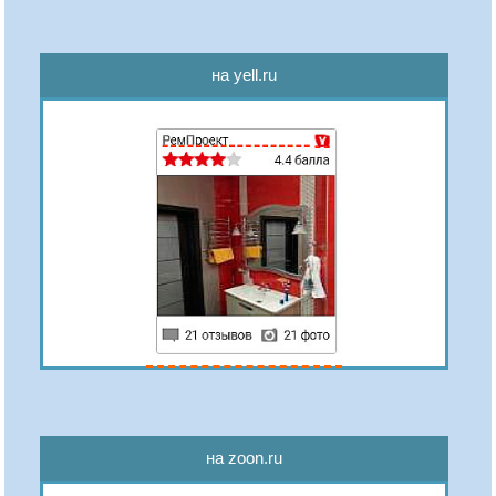
на yell.ru
на zoon.ru