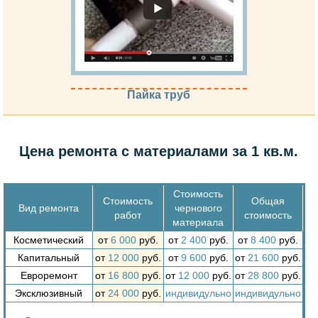
Пайка труб
Цена ремонта с материалами за 1 кв.м.
Стоимость
Стоимость
Общая
Вид ремонта
чернового
работ
стоимость
материала
Косметический
от
6 000
руб.
от
2 400
руб.
от
8 400
руб.
Капитальный
от
12 000
руб.
от
9 600
руб.
от
21 600
руб.
Евроремонт
от
16 800
руб.
от
12 000
руб.
от
28 800
руб.
Эксклюзивный
от
24 000
руб.
индивидульно
индивидульно