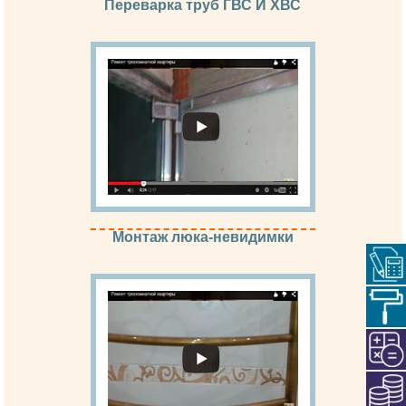
Переварка труб ГВС И ХВС
Монтаж люка-невидимки