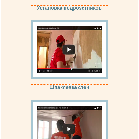
Установка подрозетников
Шпаклевка стен