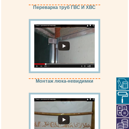
Переварка труб ГВС И ХВС
Монтаж люка-невидимки