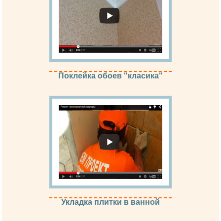
Поклейка обоев "класика"
Укладка плитки в ванной