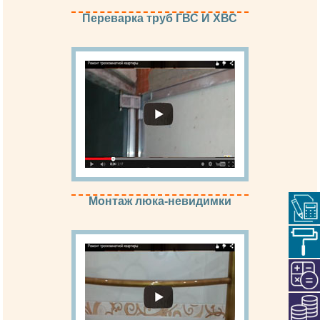
Переварка труб ГВС И ХВС
Монтаж люка-невидимки