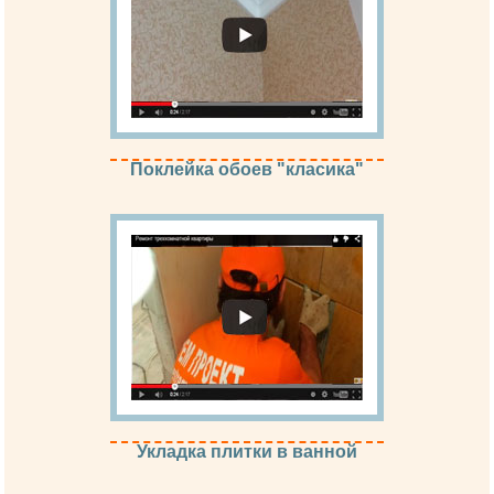
Поклейка обоев "класика"
Укладка плитки в ванной