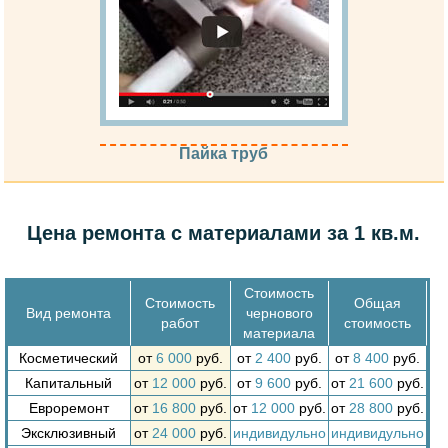
Пайка труб
Цена ремонта с материалами за 1 кв.м.
Стоимость
Стоимость
Общая
Вид ремонта
чернового
работ
стоимость
материала
Косметический
от
6 000
руб.
от
2 400
руб.
от
8 400
руб.
Капитальный
от
12 000
руб.
от
9 600
руб.
от
21 600
руб.
Евроремонт
от
16 800
руб.
от
12 000
руб.
от
28 800
руб.
Эксклюзивный
от
24 000
руб.
индивидульно
индивидульно