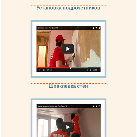
Установка подрозетников
Шпаклевка стен